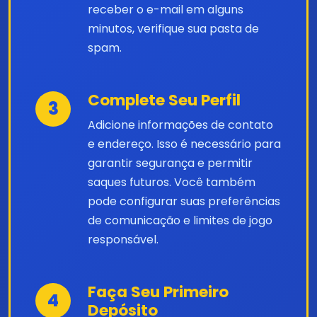
receber o e-mail em alguns
minutos, verifique sua pasta de
spam.
Complete Seu Perfil
3
Adicione informações de contato
e endereço. Isso é necessário para
garantir segurança e permitir
saques futuros. Você também
pode configurar suas preferências
de comunicação e limites de jogo
responsável.
Faça Seu Primeiro
4
Depósito