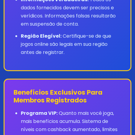
dados fornecidos devem ser precisos e
verídicos. Informações falsas resultarão
em suspensão de conta.
Região Elegível:
Certifique-se de que
jogos online são legais em sua região
antes de registrar.
Benefícios Exclusivos Para
Membros Registrados
Programa VIP:
Quanto mais você joga,
mais benefícios acumula. Sistema de
níveis com cashback aumentado, limites