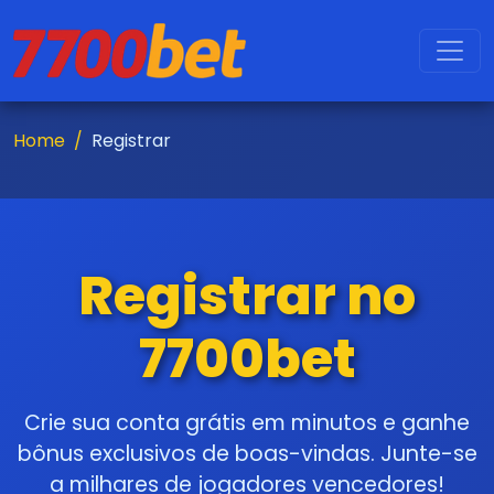
Home
Registrar
Registrar no
7700bet
Crie sua conta grátis em minutos e ganhe
bônus exclusivos de boas-vindas. Junte-se
a milhares de jogadores vencedores!