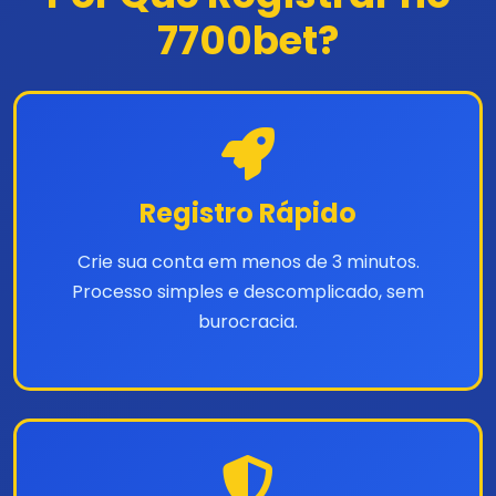
7700bet?
Registro Rápido
Crie sua conta em menos de 3 minutos.
Processo simples e descomplicado, sem
burocracia.