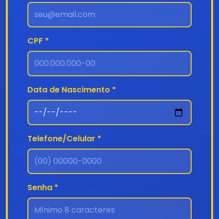
CPF *
Data de Nascimento *
Telefone/Celular *
Senha *