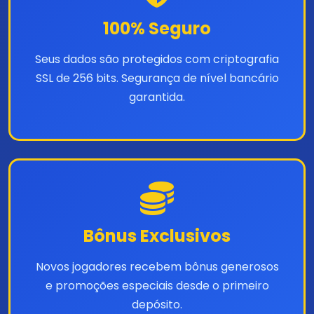
100% Seguro
Seus dados são protegidos com criptografia
SSL de 256 bits. Segurança de nível bancário
garantida.
Bônus Exclusivos
Novos jogadores recebem bônus generosos
e promoções especiais desde o primeiro
depósito.