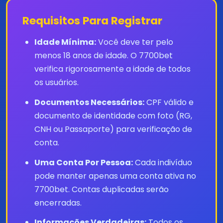
Requisitos Para Registrar
Idade Mínima:
Você deve ter pelo
menos 18 anos de idade. O 7700bet
verifica rigorosamente a idade de todos
os usuários.
Documentos Necessários:
CPF válido e
documento de identidade com foto (RG,
CNH ou Passaporte) para verificação de
conta.
Uma Conta Por Pessoa:
Cada indivíduo
pode manter apenas uma conta ativa no
7700bet. Contas duplicadas serão
encerradas.
Informações Verdadeiras:
Todos os