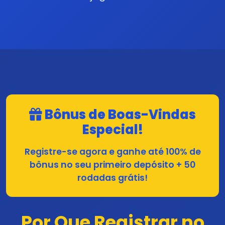
Bônus de Boas-Vindas
Especial!
Registre-se agora e ganhe até 100% de
bônus no seu primeiro depósito + 50
rodadas grátis!
Por Que Registrar no