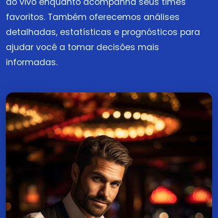
ao vivo enquanto acompanha seus times
favoritos. Também oferecemos análises
detalhadas, estatísticas e prognósticos para
ajudar você a tomar decisões mais
informadas.