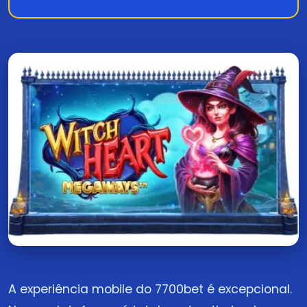
A experiência mobile do 7700bet é excepcional.