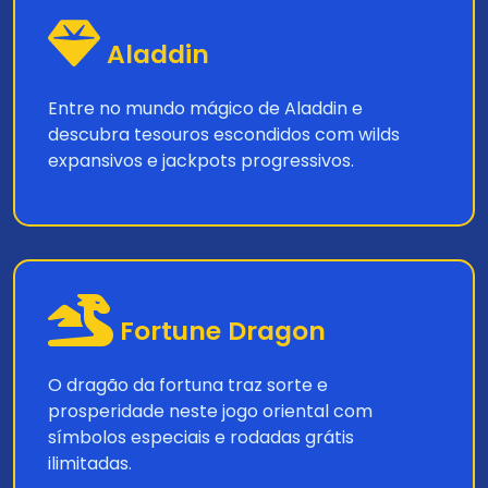
Aladdin
Entre no mundo mágico de Aladdin e
descubra tesouros escondidos com wilds
expansivos e jackpots progressivos.
Fortune Dragon
O dragão da fortuna traz sorte e
prosperidade neste jogo oriental com
símbolos especiais e rodadas grátis
ilimitadas.