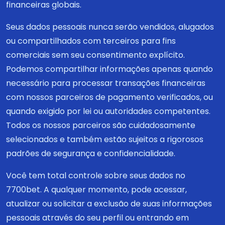
financeiras globais.
Seus dados pessoais nunca serão vendidos, alugados
ou compartilhados com terceiros para fins
comerciais sem seu consentimento explícito.
Podemos compartilhar informações apenas quando
necessário para processar transações financeiras
com nossos parceiros de pagamento verificados, ou
quando exigido por lei ou autoridades competentes.
Todos os nossos parceiros são cuidadosamente
selecionados e também estão sujeitos a rigorosos
padrões de segurança e confidencialidade.
Você tem total controle sobre seus dados no
7700bet. A qualquer momento, pode acessar,
atualizar ou solicitar a exclusão de suas informações
pessoais através do seu perfil ou entrando em