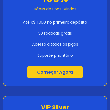
Bônus de Boas-Vindas
Até R$ 1.000 no primeiro depósito
50 rodadas grátis
Acesso a todos os jogos
Suporte prioritário
Começar Agora
VIP Silver