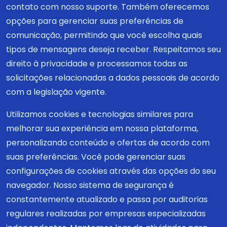
contato com nosso suporte. Também oferecemos
opções para gerenciar suas preferências de
comunicação, permitindo que você escolha quais
tipos de mensagens deseja receber. Respeitamos seu
direito à privacidade e processamos todas as
solicitações relacionadas a dados pessoais de acordo
com a legislação vigente.
Utilizamos cookies e tecnologias similares para
melhorar sua experiência em nossa plataforma,
personalizando conteúdo e ofertas de acordo com
suas preferências. Você pode gerenciar suas
configurações de cookies através das opções do seu
navegador. Nosso sistema de segurança é
constantemente atualizado e passa por auditorias
regulares realizadas por empresas especializadas