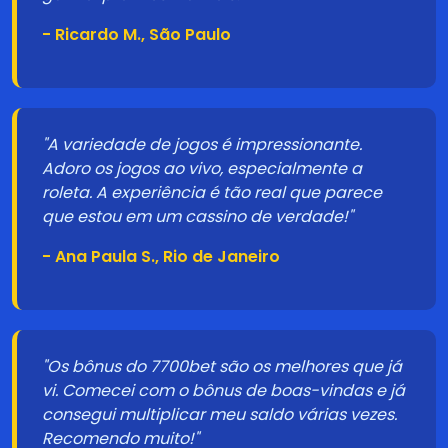
- Ricardo M., São Paulo
"A variedade de jogos é impressionante.
Adoro os jogos ao vivo, especialmente a
roleta. A experiência é tão real que parece
que estou em um cassino de verdade!"
- Ana Paula S., Rio de Janeiro
"Os bônus do 7700bet são os melhores que já
vi. Comecei com o bônus de boas-vindas e já
consegui multiplicar meu saldo várias vezes.
Recomendo muito!"