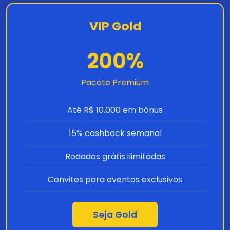
VIP Gold
200%
Pacote Premium
Até R$ 10.000 em bônus
15% cashback semanal
Rodadas grátis ilimitadas
Convites para eventos exclusivos
Seja Gold