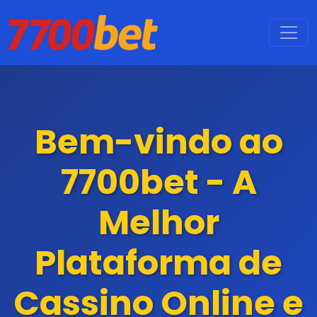
Bem-vindo ao
7700bet - A
Melhor
Plataforma de
Cassino Online e